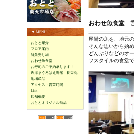
おわせ魚食堂 営
▼ MENU
尾鷲の魚を、地元
おとと紹介
そんな思いから始
フロア案内
どんぶりなどのオ
鮮魚売り場
フスタイルの食堂
おわせ魚食堂
お寿司のご予約承ります！
近海まぐろはえ縄船 良栄丸
地場産品
アクセス・営業時間
Link
店舗概要
おととオリジナル商品